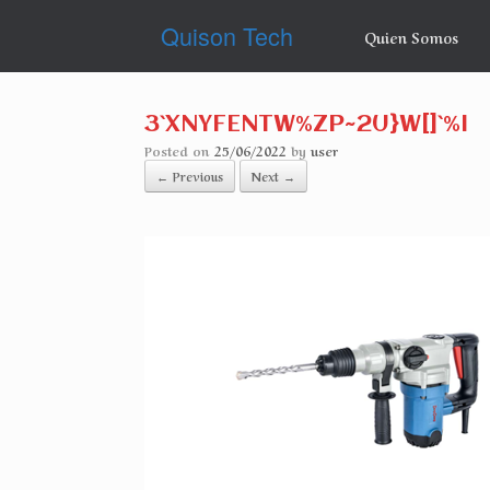
Skip
Quison Tech
to
Quien Somos
content
3`XNYFENTW%ZP~2U}W[]`%I
Posted on
25/06/2022
by
user
← Previous
Next →